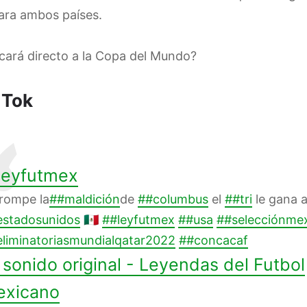
 para ambos países.
icará directo a la Copa del Mundo?
 Tok
eyfutmex
rompe la
##maldición
de
##columbus
el
##tri
le gana 
estadosunidos
🇲🇽
##leyfutmex
##usa
##selecciónme
liminatoriasmundialqatar2022
##concacaf
sonido original - Leyendas del Futbol
exicano