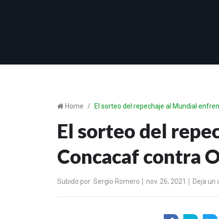
Home
El sorteo del repechaje al Mundial enfr
El sorteo del repe
Concacaf contra 
Subido por
Sergio Romero
nov. 26, 2021
Deja un