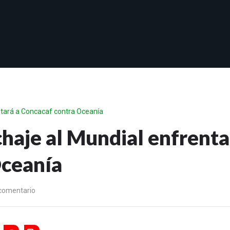
entará a Concacaf contra Oceanía
chaje al Mundial enfrenta
Oceanía
 comentario