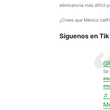
eliminatoria más difícil
¿Crees que México calif
Síguenos en Tik
@l
Se 
##
##e
♬ 
M