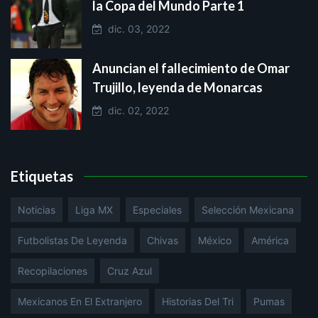
la Copa del Mundo Parte 1
dic. 03, 2022
Anuncian el fallecimiento de Omar
Trujillo, leyenda de Monarcas
dic. 02, 2022
Etiquetas
Noticias
Liga MX
Especiales
Selección Mexicana
Futbolistas De Leyenda
Chivas
México
América
Recopilaciones
Cruz Azul
Mexicanos En El Extranjero
Historias Del Tri
Pumas