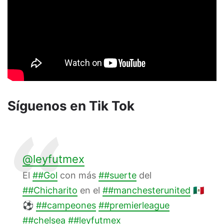
Síguenos en Tik Tok
@leyfutmex
El
##Gol
con más
##suerte
del
##Chicharito
en el
##manchesterunited
🇲🇽
⚽
##campeones
##premierleague
##chelsea
##leyfutmex