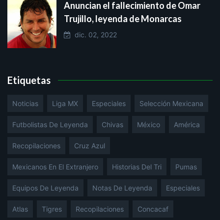
Anuncian el fallecimiento de Omar
Trujillo, leyenda de Monarcas
dic. 02, 2022
Etiquetas
Noticias
Liga MX
Especiales
Selección Mexicana
Futbolistas De Leyenda
Chivas
México
América
Recopilaciones
Cruz Azul
Mexicanos En El Extranjero
Historias Del Tri
Pumas
Equipos De Leyenda
Notas De Leyenda
Especiales
Atlas
Tigres
Recopilaciones
Concacaf