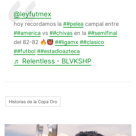
@leyfutmex
hoy recordamos la
##pelea
campal entre
##america
vs
##chivas
en la
##semifinal
del 82-82 🔥👹
##ligamx
##clasico
##futbol
##estadioazteca
♬ Relentless - BLVKSHP
Historias de la Copa Oro