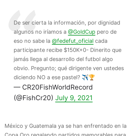
De ser cierta la información, por dignidad
algunos no iríamos a
@GoldCup
pero de
eso no sabe la
@fedefut_oficial
cada
participante recibe $150K+0- Dinerito que
jamás llega al desarrollo del futbol algo
obvio. Pregunto; qué dirigente ven ustedes
diciendo NO a ese pastel? ✈️🏆
— CR20FishWorldRecord
(@FishCr20)
July 9, 2021
México y Guatemala ya se han enfrentado en la
Copa Oro regalando partidos memorables para