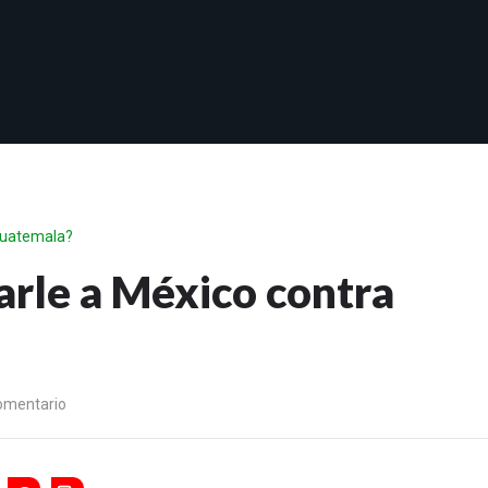
Guatemala?
rle a México contra
omentario