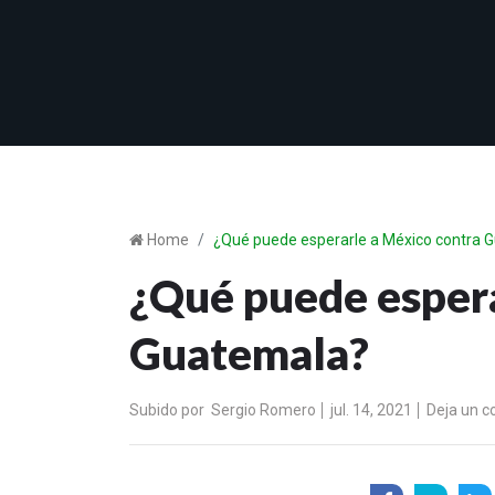
Home
¿Qué puede esperarle a México contra 
¿Qué puede espera
Guatemala?
Subido por
Sergio Romero
jul. 14, 2021
Deja un c