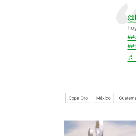
@l
ho
##c
##f
♬ 
Copa Oro
México
Guatema