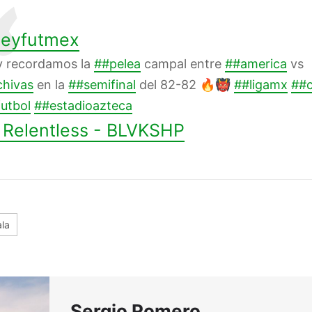
eyfutmex
y recordamos la
##pelea
campal entre
##america
vs
hivas
en la
##semifinal
del 82-82 🔥👹
##ligamx
##c
utbol
##estadioazteca
Relentless - BLVKSHP
la
Sergio Romero