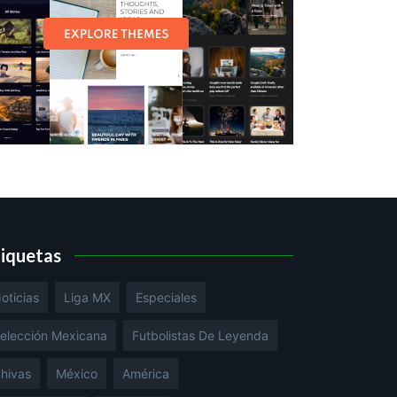
tiquetas
oticias
Liga MX
Especiales
elección Mexicana
Futbolistas De Leyenda
hivas
México
América