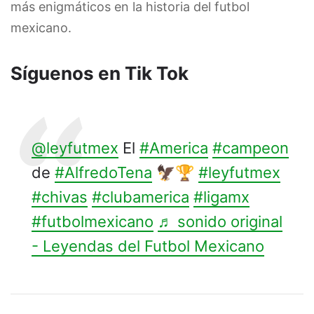
más enigmáticos en la historia del futbol
mexicano.
Síguenos en Tik Tok
@leyfutmex
El
#America
#campeon
de
#AlfredoTena
🦅🏆
#leyfutmex
#chivas
#clubamerica
#ligamx
#futbolmexicano
♬ sonido original
- Leyendas del Futbol Mexicano