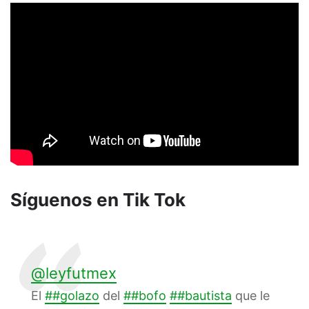
Síguenos en Tik Tok
@leyfutmex
El
##golazo
del
##bofo
##bautista
que le