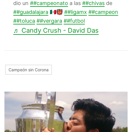
dio un
##campeonato
a las
##chivas
de
##guadalajara
🇲🇽👹
##ligamx
##campeon
##toluca
##vergara
##futbol
♬ Candy Crush - David Das
Campeón sin Corona