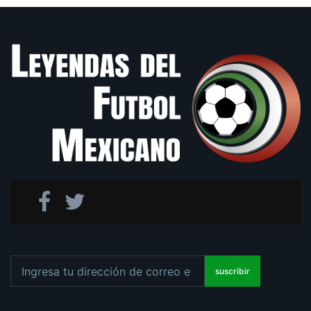
dic. 23, 2021
CRUZ AZUL
Se cumplen 20 años de una de las derrotas más
tristes del futbol mexicano
jun. 28, 2021