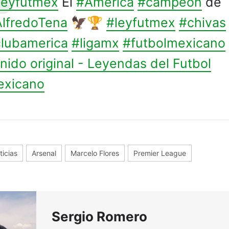
eyfutmex
El
#America
#campeon
de
lfredoTena
🦅🏆
#leyfutmex
#chivas
lubamerica
#ligamx
#futbolmexicano
nido original - Leyendas del Futbol
exicano
ticias
Arsenal
Marcelo Flores
Premier League
Sergio Romero