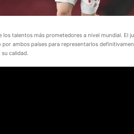
e los talentos más prometedores a nivel mundial. El 
 por ambos países para representarlos definitivamen
su calidad.