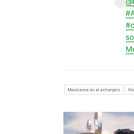
@l
#A
#c
so
M
Mexicanos en el extranjero
No