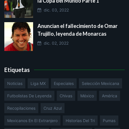
la Copa del Mundo Parte 1
dic. 03, 2022
Anuncian el fallecimiento de Omar
Trujillo, leyenda de Monarcas
dic. 02, 2022
Etiquetas
Noticias
Liga MX
Especiales
Selección Mexicana
Futbolistas De Leyenda
Chivas
México
América
Recopilaciones
Cruz Azul
Mexicanos En El Extranjero
Historias Del Tri
Pumas