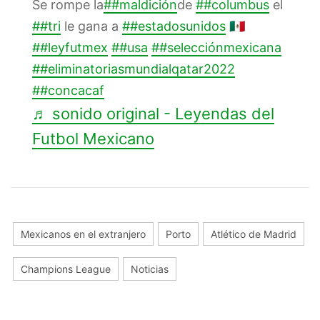
Se rompe la
##maldición
de
##columbus
el
##tri
le gana a
##estadosunidos
🇲🇽
##leyfutmex
##usa
##selecciónmexicana
##eliminatoriasmundialqatar2022
##concacaf
♬ sonido original - Leyendas del
Futbol Mexicano
Mexicanos en el extranjero
Porto
Atlético de Madrid
Champions League
Noticias