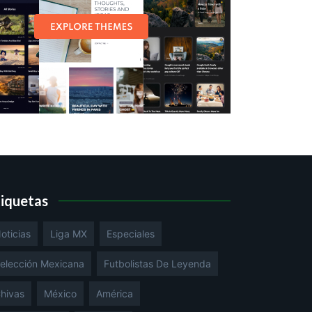
tiquetas
oticias
Liga MX
Especiales
elección Mexicana
Futbolistas De Leyenda
hivas
México
América