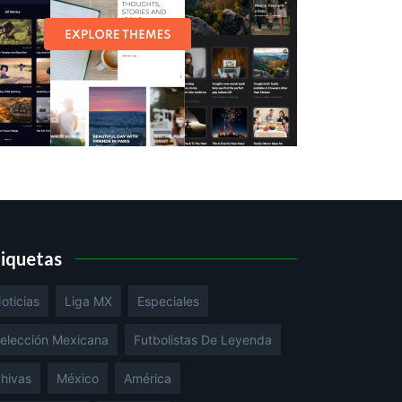
tiquetas
oticias
Liga MX
Especiales
elección Mexicana
Futbolistas De Leyenda
hivas
México
América