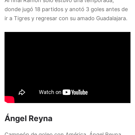
Al final Ramón sólo estuvo una temporada,
donde jugó 18 partidos y anotó 3 goles antes de
ir a Tigres y regresar con su amado Guadalajara.
Ángel Reyna
Campeón de goleo con América, Ángel Reyna