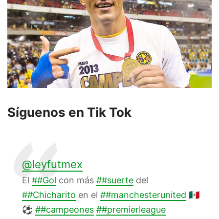
Síguenos en Tik Tok
@leyfutmex
El
##Gol
con más
##suerte
del
##Chicharito
en el
##manchesterunited
🇲🇽
⚽
##campeones
##premierleague