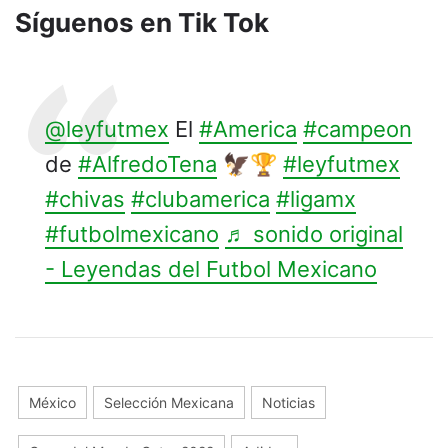
Síguenos en Tik Tok
@leyfutmex
El
#America
#campeon
de
#AlfredoTena
🦅🏆
#leyfutmex
#chivas
#clubamerica
#ligamx
#futbolmexicano
♬ sonido original
- Leyendas del Futbol Mexicano
México
Selección Mexicana
Noticias