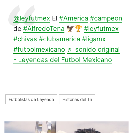
@leyfutmex
El
#America
#campeon
de
#AlfredoTena
🦅🏆
#leyfutmex
#chivas
#clubamerica
#ligamx
#futbolmexicano
♬ sonido original
- Leyendas del Futbol Mexicano
Futbolistas de Leyenda
Historias del Tri