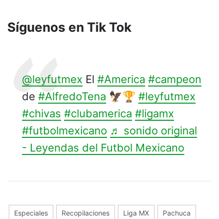
Síguenos en Tik Tok
@leyfutmex
El
#America
#campeon
de
#AlfredoTena
🦅🏆
#leyfutmex
#chivas
#clubamerica
#ligamx
#futbolmexicano
♬ sonido original
- Leyendas del Futbol Mexicano
Especiales
Recopilaciones
Liga MX
Pachuca