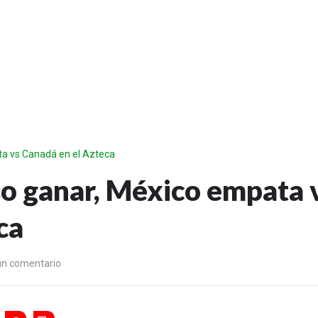
ata vs Canadá en el Azteca
iso ganar, México empata 
ca
un comentario