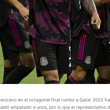
xicano en el octagonal final rumbo a Qatar 2022 fue
edó empatado a unos, por lo que el representativo d