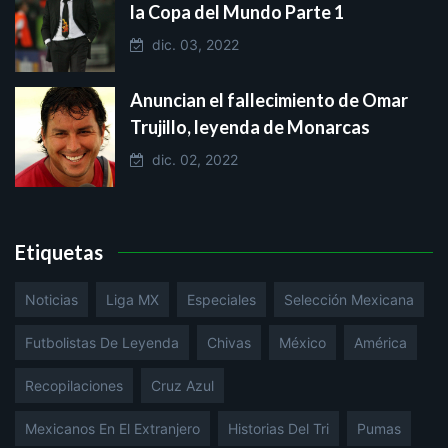
la Copa del Mundo Parte 1
dic. 03, 2022
Anuncian el fallecimiento de Omar
Trujillo, leyenda de Monarcas
dic. 02, 2022
Etiquetas
Noticias
Liga MX
Especiales
Selección Mexicana
Futbolistas De Leyenda
Chivas
México
América
Recopilaciones
Cruz Azul
Mexicanos En El Extranjero
Historias Del Tri
Pumas