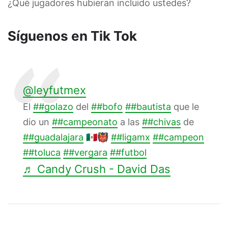
¿Qué jugadores hubieran incluido ustedes?
Síguenos en Tik Tok
@leyfutmex
El
##golazo
del
##bofo
##bautista
que le
dio un
##campeonato
a las
##chivas
de
##guadalajara
🇲🇽👹
##ligamx
##campeon
##toluca
##vergara
##futbol
♬ Candy Crush - David Das