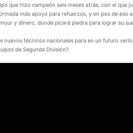
po que hizo campeón seis meses atrás, con el que ju
formada más apoyo para refuerzos, y en pos de eso 
mour y dinero, donde picará piedra para lograr su su
os nuevos técnicos nacionales para en un futuro verlo
uipos de Segunda División?