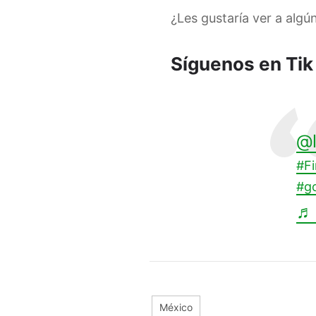
¿Les gustaría ver a algún
Síguenos en Tik
@l
#Fi
#g
♬ 
México