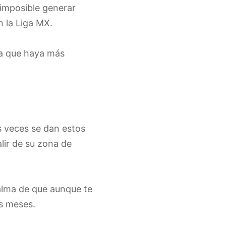
imposible generar
n la Liga MX.
ra que haya más
s veces se dan estos
alir de su zona de
 calma de que aunque te
os meses.