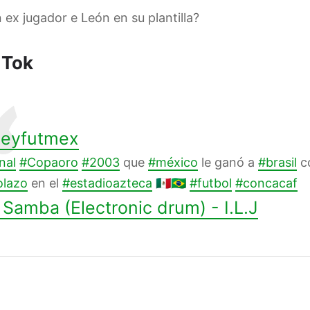
 ex jugador e León en su plantilla?
 Tok
eyfutmex
nal
#Copaoro
#2003
que
#méxico
le ganó a
#brasil
c
olazo
en el
#estadioazteca
🇲🇽🇧🇷
#futbol
#concacaf
Samba (Electronic drum) - I.L.J