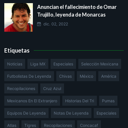
Anuncian el fallecimiento de Omar
Trujillo, leyenda de Monarcas
dic. 02, 2022
Etiquetas
Noticias
Liga MX
Especiales
Selección Mexicana
Futbolistas De Leyenda
Chivas
México
América
Recopilaciones
Cruz Azul
Mexicanos En El Extranjero
Historias Del Tri
Pumas
Equipos De Leyenda
Notas De Leyenda
Especiales
Atlas
Tigres
Recopilaciones
Concacaf