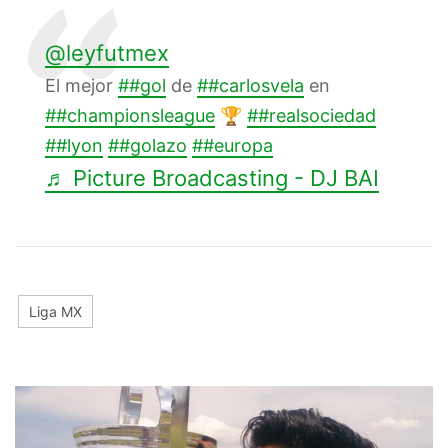
@leyfutmex
El mejor
##gol
de
##carlosvela
en
##championsleague
🏆
##realsociedad
##lyon
##golazo
##europa
♬ Picture Broadcasting - DJ BAI
Liga MX