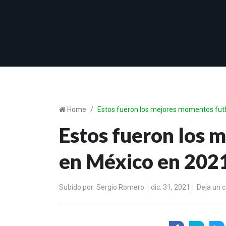
Home
Estos fueron los mejores momentos futb
Estos fueron los 
en México en 202
Subido por
Sergio Romero
dic. 31, 2021
Deja un 