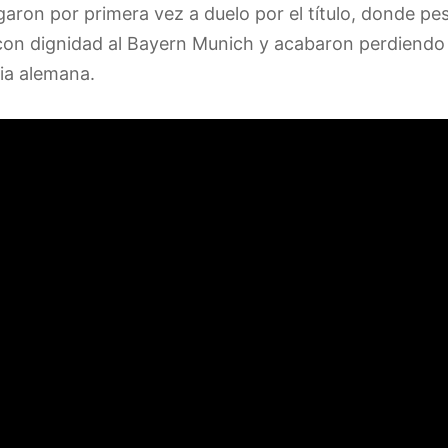
garon por primera vez a duelo por el título, donde pe
 con dignidad al Bayern Munich y acabaron perdiendo
ria alemana.