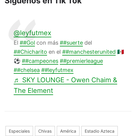
Síguenos en Tik Tok
@leyfutmex
El
##Gol
con más
##suerte
del
##Chicharito
en el
##manchesterunited
🇲🇽
⚽
##campeones
##premierleague
##chelsea
##leyfutmex
♬ SKY LOUNGE - Owen Chaim &
The Element
Especiales
Chivas
América
Estadio Azteca