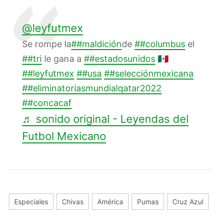
@leyfutmex
Se rompe la
##maldición
de
##columbus
el
##tri
le gana a
##estadosunidos
🇲🇽
##leyfutmex
##usa
##selecciónmexicana
##eliminatoriasmundialqatar2022
##concacaf
♬ sonido original - Leyendas del
Futbol Mexicano
Especiales
Chivas
América
Pumas
Cruz Azul