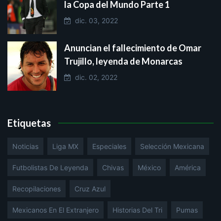
la Copa del Mundo Parte 1
dic. 03, 2022
Anuncian el fallecimiento de Omar
Trujillo, leyenda de Monarcas
dic. 02, 2022
Etiquetas
Noticias
Liga MX
Especiales
Selección Mexicana
Futbolistas De Leyenda
Chivas
México
América
Recopilaciones
Cruz Azul
Mexicanos En El Extranjero
Historias Del Tri
Pumas