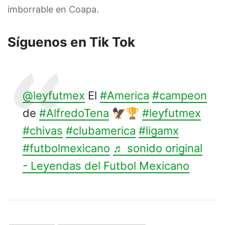
imborrable en Coapa.
Síguenos en Tik Tok
@leyfutmex
El
#America
#campeon
de
#AlfredoTena
🦅🏆
#leyfutmex
#chivas
#clubamerica
#ligamx
#futbolmexicano
♬ sonido original
- Leyendas del Futbol Mexicano