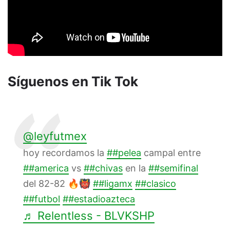
Síguenos en Tik Tok
@leyfutmex
hoy recordamos la
##pelea
campal entre
##america
vs
##chivas
en la
##semifinal
del 82-82 🔥👹
##ligamx
##clasico
##futbol
##estadioazteca
♬ Relentless - BLVKSHP