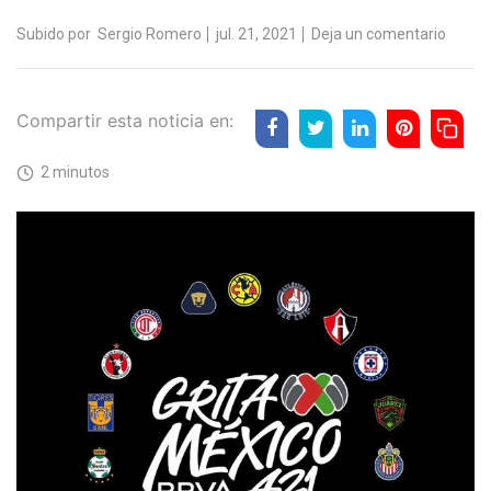
Subido por
Sergio Romero
jul. 21, 2021
Deja un comentario
Compartir esta noticia en:
2 minutos