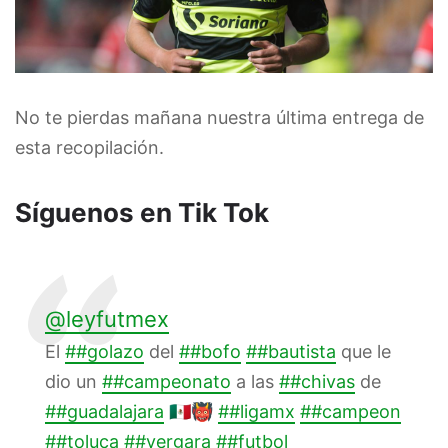
No te pierdas mañana nuestra última entrega de
esta recopilación.
Síguenos en Tik Tok
@leyfutmex
El
##golazo
del
##bofo
##bautista
que le
dio un
##campeonato
a las
##chivas
de
##guadalajara
🇲🇽👹
##ligamx
##campeon
##toluca
##vergara
##futbol