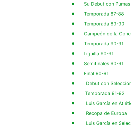
2
Su Debut con Pumas
3
Temporada 87-88
4
Temporada 89-90
5
Campeón de la Conc
6
Temporada 90-91
7
Liguilla 90-91
8
Semifinales 90-91
9
Final 90-91
10
Debut con Selecció
11
Temporada 91-92
12
Luis García en Atlét
13
Recopa de Europa
14
Luis García en Sele