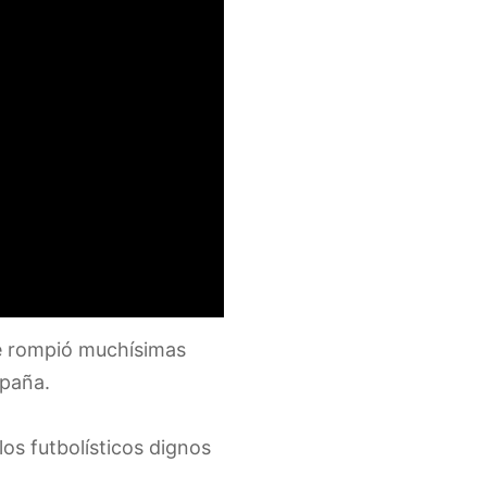
ue rompió muchísimas
spaña.
os futbolísticos dignos