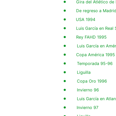
15
Gira del Atlético de
16
De regreso a Madri
17
USA 1994
18
Luis García en Real
19
Rey FAHD 1995
20
Luis García en Amér
21
Copa América 1995
22
Temporada 95-96
23
Liguilla
24
Copa Oro 1996
25
Invierno 96
26
Luis García en Atlan
27
Invierno 97