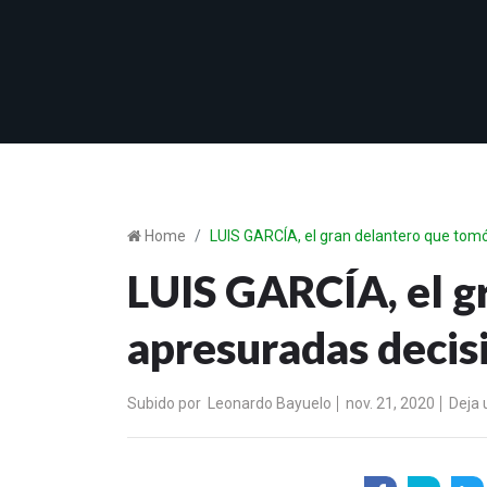
Home
LUIS GARCÍA, el gran delantero que tom
LUIS GARCÍA, el g
apresuradas decis
Subido por
Leonardo Bayuelo
nov. 21, 2020
Deja 