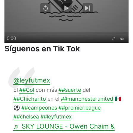
Síguenos en Tik Tok
@leyfutmex
El
##Gol
con más
##suerte
del
##Chicharito
en el
##manchesterunited
🇲🇽
⚽
##campeones
##premierleague
##chelsea
##leyfutmex
♬ SKY LOUNGE - Owen Chaim &