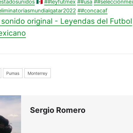
estadosunidos
🇲🇽
##leyfutmex
##usa
##selecciónme
liminatoriasmundialqatar2022
##concacaf
sonido original - Leyendas del Futbol
exicano
Pumas
Monterrey
Sergio Romero