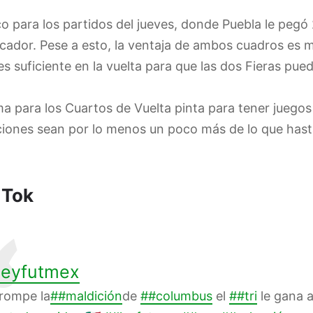
o para los partidos del jueves, donde Puebla le pegó
cador. Pese a esto, la ventaja de ambos cuadros es m
s suficiente en la vuelta para que las dos Fieras pueda
ma para los Cuartos de Vuelta pinta para tener jueg
iones sean por lo menos un poco más de lo que has
 Tok
eyfutmex
rompe la
##maldición
de
##columbus
el
##tri
le gana 