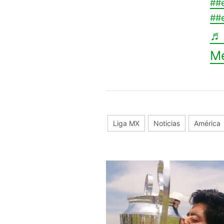
##
##e
♬ 
M
Liga MX
Noticias
América