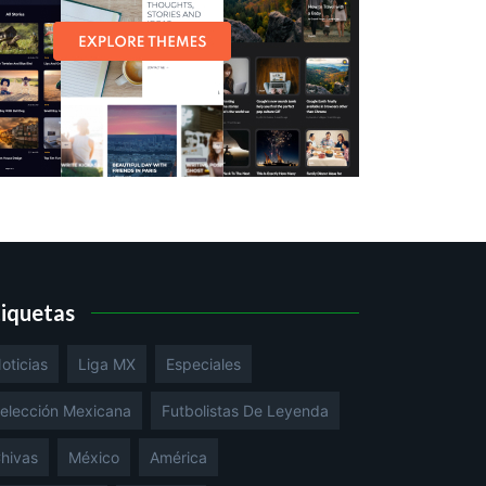
tiquetas
oticias
Liga MX
Especiales
elección Mexicana
Futbolistas De Leyenda
hivas
México
América