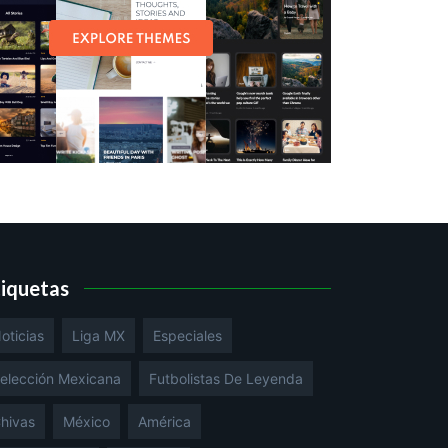
tiquetas
oticias
Liga MX
Especiales
elección Mexicana
Futbolistas De Leyenda
hivas
México
América