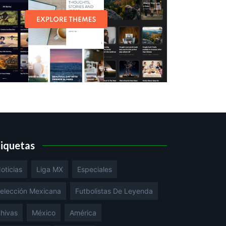
tiquetas
oticias
Liga MX
Especiales
elección Mexicana
Futbolistas De Leyenda
hivas
México
América