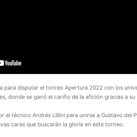
ga para disputar el tonreo Apertura 2022 con los unive
s, donde se ganó el cariño de la afición gracias a su
r el técnico Andrés Lillini para unirse a Gustavo del 
vas caras que buscarán la gloria en este torneo.