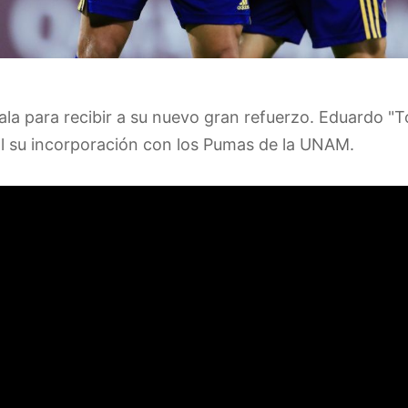
ala para recibir a su nuevo gran refuerzo. Eduardo "To
ial su incorporación con los Pumas de la UNAM.