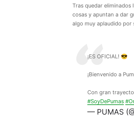
Tras quedar eliminados 
cosas y apuntan a dar g
algo muy aplaudido por s
¡ES OFICIAL! 😎
¡Bienvenido a Pu
Con gran trayector
#SoyDePumas
#O
— PUMAS (