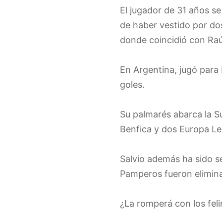
El jugador de 31 años s
de haber vestido por dos
donde coincidió con Raú
En Argentina, jugó para 
goles.
Su palmarés abarca la S
Benfica y dos Europa L
Salvio además ha sido s
Pamperos fueron elimina
¿La romperá con los fel