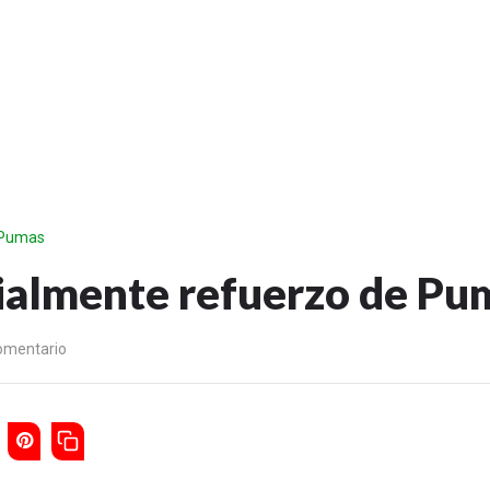
e Pumas
icialmente refuerzo de Pu
omentario