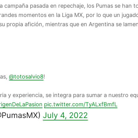
la campaña pasada en repechaje, los Pumas se han t
randes momentos en la Liga MX, por lo que un jugado
u propia afición, mientras que en Argentina se lamen
mas,
@totosalvio8
!
ia y experiencia, se integra para sumar a nuestro equ
rigenDeLaPasion
pic.twitter.com/TyALxfBmfL
@PumasMX)
July 4, 2022