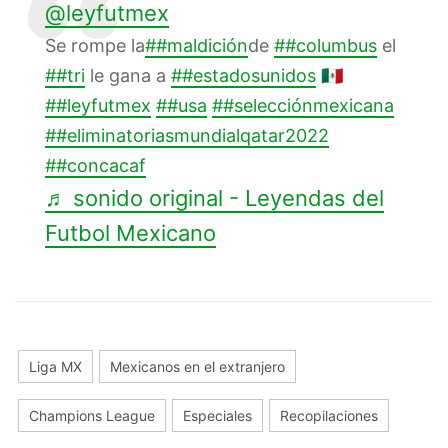
@leyfutmex
Se rompe la
##maldición
de
##columbus
el
##tri
le gana a
##estadosunidos
🇲🇽
##leyfutmex
##usa
##selecciónmexicana
##eliminatoriasmundialqatar2022
##concacaf
♬ sonido original - Leyendas del
Futbol Mexicano
Liga MX
Mexicanos en el extranjero
Champions League
Especiales
Recopilaciones