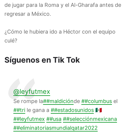
de jugar para la Roma y el Al-Gharafa antes de
regresar a México.
¿Cómo le hubiera ido a Héctor con el equipo
culé?
Síguenos en Tik Tok
@leyfutmex
Se rompe la
##maldición
de
##columbus
el
##tri
le gana a
##estadosunidos
🇲🇽
##leyfutmex
##usa
##selecciónmexicana
##eliminatoriasmundialqatar2022