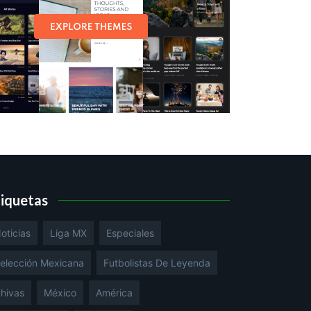
tiquetas
oticias
Liga MX
Especiales
elección Mexicana
Futbolistas De Leyenda
hivas
México
América