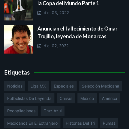
la Copa del Mundo Parte 1
dic. 03, 2022
Anuncian el fallecimiento de Omar
Trujillo, leyenda de Monarcas
dic. 02, 2022
Etiquetas
Noticias
Liga MX
Especiales
Selección Mexicana
Futbolistas De Leyenda
Chivas
México
América
Recopilaciones
Cruz Azul
Mexicanos En El Extranjero
Historias Del Tri
Pumas