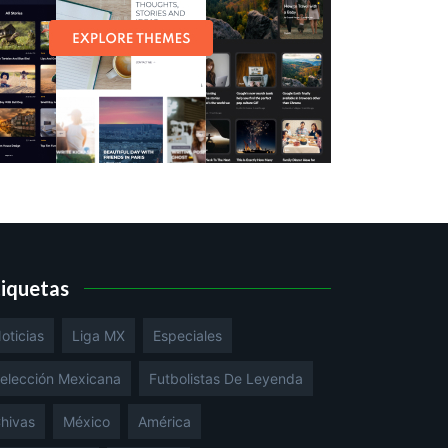
tiquetas
oticias
Liga MX
Especiales
elección Mexicana
Futbolistas De Leyenda
hivas
México
América