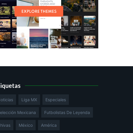
tiquetas
oticias
Liga MX
Especiales
elección Mexicana
Futbolistas De Leyenda
hivas
México
América