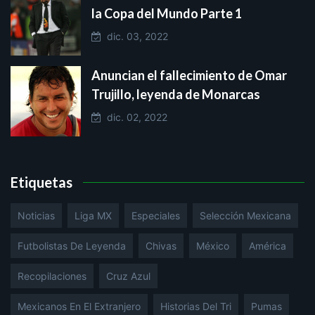
la Copa del Mundo Parte 1
dic. 03, 2022
Anuncian el fallecimiento de Omar
Trujillo, leyenda de Monarcas
dic. 02, 2022
Etiquetas
Noticias
Liga MX
Especiales
Selección Mexicana
Futbolistas De Leyenda
Chivas
México
América
Recopilaciones
Cruz Azul
Mexicanos En El Extranjero
Historias Del Tri
Pumas