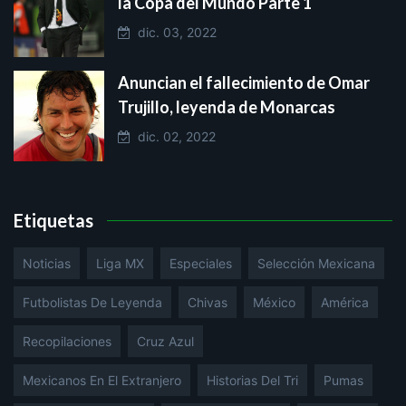
la Copa del Mundo Parte 1
dic. 03, 2022
Anuncian el fallecimiento de Omar
Trujillo, leyenda de Monarcas
dic. 02, 2022
Etiquetas
Noticias
Liga MX
Especiales
Selección Mexicana
Futbolistas De Leyenda
Chivas
México
América
Recopilaciones
Cruz Azul
Mexicanos En El Extranjero
Historias Del Tri
Pumas