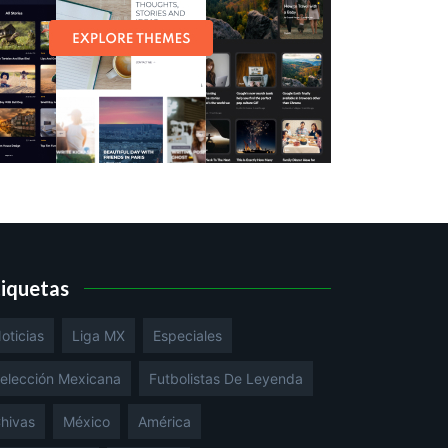
tiquetas
oticias
Liga MX
Especiales
elección Mexicana
Futbolistas De Leyenda
hivas
México
América