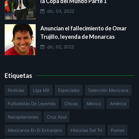
la Copa del Mundo Parte 1
dic. 03, 2022
Anuncian el fallecimiento de Omar
Trujillo, leyenda de Monarcas
dic. 02, 2022
Etiquetas
Noticias
Liga MX
Especiales
Selección Mexicana
Futbolistas De Leyenda
Chivas
México
América
Recopilaciones
Cruz Azul
Mexicanos En El Extranjero
Historias Del Tri
Pumas