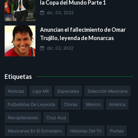
la Copa del Mundo Parte 1
dic. 03, 2022
Anuncian el fallecimiento de Omar
Trujillo, leyenda de Monarcas
dic. 02, 2022
Etiquetas
Noticias
Liga MX
Especiales
Selección Mexicana
Futbolistas De Leyenda
Chivas
México
América
Recopilaciones
Cruz Azul
Mexicanos En El Extranjero
Historias Del Tri
Pumas